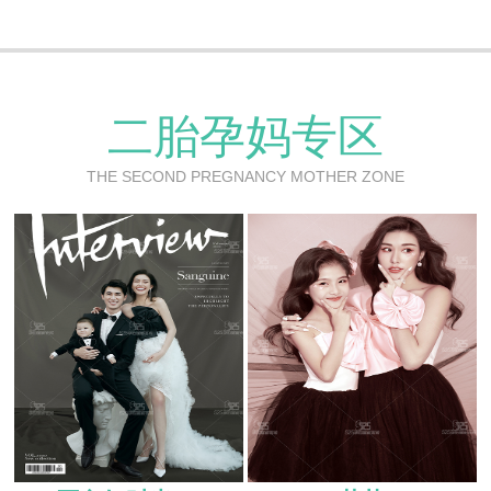
二胎孕妈专区
THE SECOND PREGNANCY MOTHER ZONE