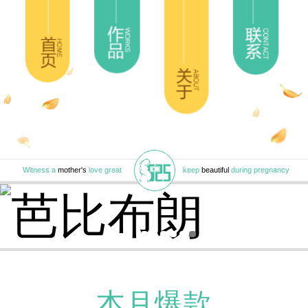
Witness a
mother's
love great
keep
beautiful
during pregnancy
本月爆款