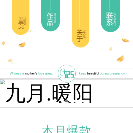
Witness a
mother's
love great
keep
beautiful
during pregnancy
本月爆款