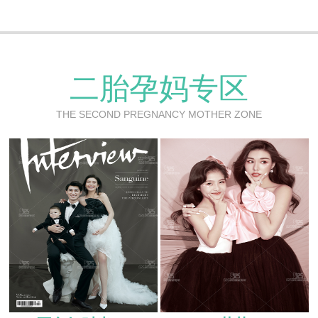
二胎孕妈专区
THE SECOND PREGNANCY MOTHER ZONE