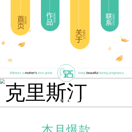
Witness a
mother's
love great
keep
beautiful
during pregnancy
本月爆款