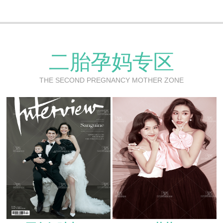
二胎孕妈专区
THE SECOND PREGNANCY MOTHER ZONE