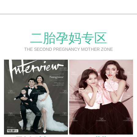
二胎孕妈专区
THE SECOND PREGNANCY MOTHER ZONE