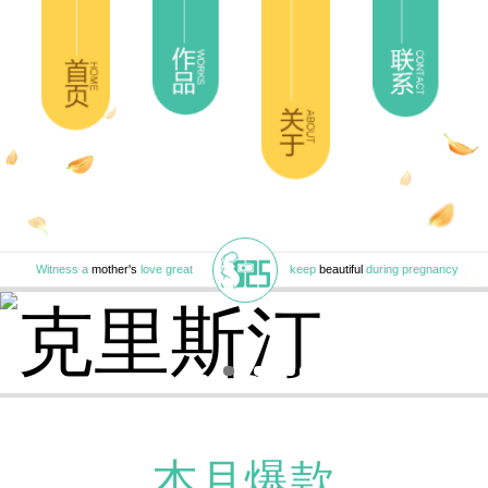
Witness a
mother's
love great
keep
beautiful
during pregnancy
本月爆款