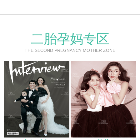
二胎孕妈专区
THE SECOND PREGNANCY MOTHER ZONE