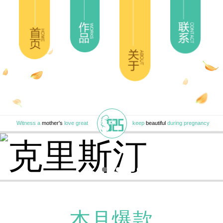
Witness a
mother's
love great
keep
beautiful
during pregnancy
本月爆款