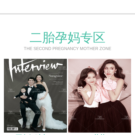
二胎孕妈专区
THE SECOND PREGNANCY MOTHER ZONE