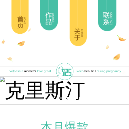
Witness a
mother's
love great
keep
beautiful
during pregnancy
本月爆款