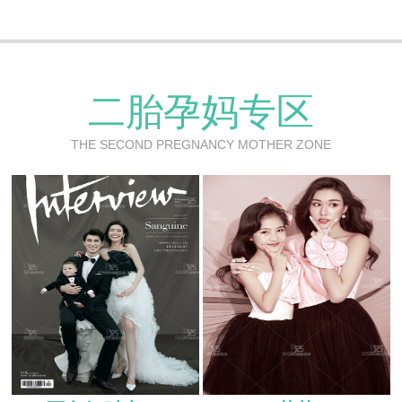
二胎孕妈专区
THE SECOND PREGNANCY MOTHER ZONE